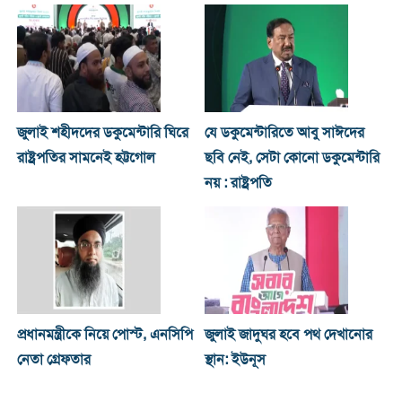
জুলাই শহীদদের ডকুমেন্টারি ঘিরে
যে ডকুমেন্টারিতে আবু সাঈদের
রাষ্ট্রপতির সামনেই হট্টগোল
ছবি নেই, সেটা কোনো ডকুমেন্টারি
নয় : রাষ্ট্রপতি
প্রধানমন্ত্রীকে নিয়ে পোস্ট, এনসিপি
জুলাই জাদুঘর হবে পথ দেখানোর
নেতা গ্রেফতার
স্থান: ইউনূস