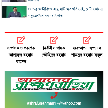
হট্টগোল
যে ডকুমেন্টারিতে আবু সাঈদের ছবি নেই, সেটা কোনো
ডকুমেন্টারি নয় : রাষ্ট্রপতি
প্রধানমন্ত্রীকে নিয়ে পোস্ট, এনসিপি নেতা গ্রেফতার
জুলাই জাদুঘর হবে পথ দেখানোর স্থান: ইউনূস
সম্পাদক ও প্রকাশক
নির্বাহী সম্পাদক
ব্যবস্হাপনা সম্পাদক
ছুটিতে ঘরমুখী মানুষের ঢল, গাজীপুর মহাসড়কে যানজট
আশ্রাফুর রহমান
তৌহিদুর রহমান
শামসুর রহমান বকুল
রাসেল
জুলাই আন্দোলনে বিএনপির ভূমিকা: শুরুতে সমর্থন, পরে
রাজপথে সক্রিয়তা
হাসিনার দেশত্যাগের পর যেভাবে প্রতিক্রিয়া জানিয়েছিল
বিশ্ব
ঢাকায় দুপুরে বজ্রসহ বৃষ্টির সম্ভাবনা
ashrafurrahman17@yahoo.com