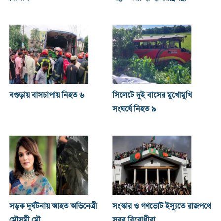
বগুড়ায় বাসচাপায় নিহত ৬
সিলেটে দুই বাসের মুখোমুখি
সংঘর্ষে নিহত ৯
সড়ক দুর্ঘটনায় আহত অভিনেত্রী
সংস্কার ও গণভোট ইস্যুতে রাজপথে
মৌসুমী মৌ
সরব বিরোধীরা