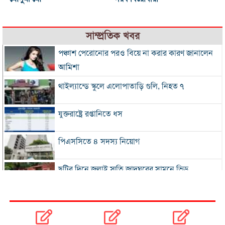
সাম্প্রতিক খবর
পঞ্চাশ পেরোনোর পরও বিয়ে না করার কারণ জানালেন
আমিশা
থাইল্যান্ডে স্কুলে এলোপাতাড়ি গুলি, নিহত ৭
যুক্তরাষ্ট্রে রপ্তানিতে ধস
পিএসসিতে ৪ সদস্য নিয়োগ
ছুটির দিনে জুলাই স্মৃতি জাদুঘরের সামনে ভিড়
২০০ টাকার নিচে নেই মাছ ও মুরগি, ডিমের ডজন ১৫০
নতুন বিদেশি কোচের খোঁজে বিসিবি