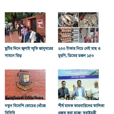
ছুটির দিনে জুলাই স্মৃতি জাদুঘরের
২০০ টাকার নিচে নেই মাছ ও
সামনে ভিড়
মুরগি, ডিমের ডজন ১৫০
নতুন বিদেশি কোচের খোঁজে
শীর্ষ মাদক কারবারিদের তালিকা
বিসিবি
প্রস্তুত করা হচ্ছে: স্বরাষ্ট্রমন্ত্রী