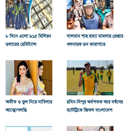
৮ দিনে এলো ৯১৫ মিলিয়ন
সালমান শাহ হত্যা মামলায় গ্রেপ্তার
ডলারের রেমিট্যান্স
খলনায়ক ডন কারাগারে
অতীত ও ভুল নিয়ে নাবিলার
রবিন-দিপুর অর্ধশতক আর বর্ষণের
আত্মোপলব্ধি
হ্যাটট্রিকে জিতল বাংলাদেশ