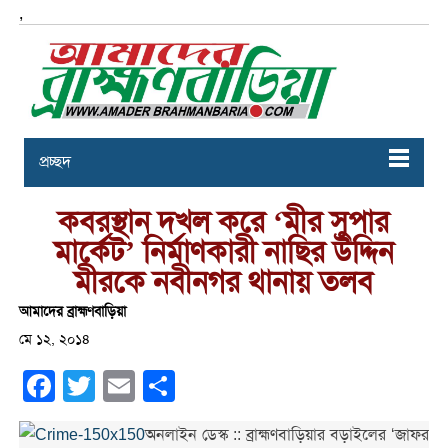
,
প্রচ্ছদ
কবরস্থান দখল করে ‘মীর সুপার
মার্কেট’ নির্মাণকারী নাছির উদ্দিন
মীরকে নবীনগর থানায় তলব
আমাদের ব্রাহ্মণবাড়িয়া
মে ১২, ২০১৪
Facebook
Twitter
Email
Share
অনলাইন ডেস্ক :: ব্রাহ্মণবাড়িয়ার বড়াইলের ‘জাফর