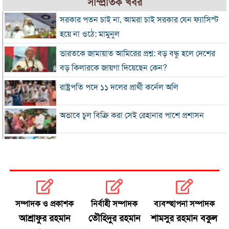
সাম্প্রতিক খবর
সরকার পতন চাই না, আমরা চাই সরকার যেন ফ্যাসিস্ট
হয়ে না ওঠে: মামুনুল
ভারতকে জামায়াত আমিরের প্রশ্ন: বড় বন্ধু হলে দেশের
বড় কিলারকে জায়গা দিয়েছেন কেন?
রাষ্ট্রপতি পদে ১১ দলের প্রার্থী কর্নেল অলি
অভাবে চুল বিক্রি করা সেই রেহানার পাশে প্রশাসন
৮ দিনে এলো ৯১৫ মিলিয়ন ডলারের রেমিট্যান্স
সালমান শাহ হত্যা মামলায় গ্রেপ্তার খলনায়ক ডন
কারাগারে
সম্পাদক ও প্রকাশক
নির্বাহী সম্পাদক
ব্যবস্হাপনা সম্পাদক
অতীত ও ভুল নিয়ে নাবিলার আত্মোপলব্ধি
আশ্রাফুর রহমান
তৌহিদুর রহমান
শামসুর রহমান বকুল