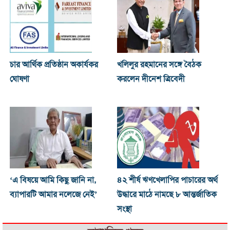
চার আর্থিক প্রতিষ্ঠান অকার্যকর
খ‌লিলুর রহমানের সঙ্গে বৈঠক
ঘোষণা
করলেন দীনেশ ত্রিবেদী
‘এ বিষয়ে আমি কিছু জানি না,
৪২ শীর্ষ ঋণখেলাপির পাচারের অর্থ
ব্যাপারটি আমার নলেজে নেই’
উদ্ধারে মাঠে নামছে ৮ আন্তর্জাতিক
সংস্থা