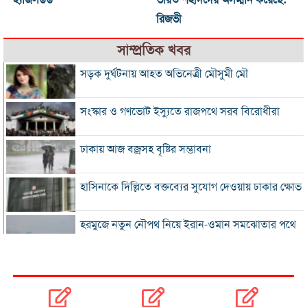
হ্যাজলউড
ভারত শহীদদের অসম্মান করেছে:
রিজভী
সাম্প্রতিক খবর
সড়ক দুর্ঘটনায় আহত অভিনেত্রী মৌসুমী মৌ
সংস্কার ও গণভোট ইস্যুতে রাজপথে সরব বিরোধীরা
ঢাকায় আজ বজ্রসহ বৃষ্টির সম্ভাবনা
হাসিনাকে দিল্লিতে বক্তব্যের সুযোগ দেওয়ায় ঢাকার ক্ষোভ
হরমুজে নতুন নৌপথ নিয়ে ইরান-ওমান সমঝোতার পথে
‘জুলাই স্মৃতি জাদুঘর’ খুলে দেওয়া হলো দর্শনার্থীদের জন্য
ভুল স্বীকার করে ক্ষমা চাইল ফিফা