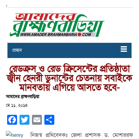
,
প্রচ্ছদ
রেডক্রস ও রেড ক্রিসেন্টের প্রতিষ্ঠাতা
জ্বীন হেনরী ডুনান্টের চেতনায় সবাইকে
মানবতায় এগিয়ে আসতে হবে-
আমাদের ব্রাহ্মণবাড়িয়া
মে ১১, ২০১৪
Facebook
Twitter
Email
Share
নিজস্ব প্রথিবেদকঃ জেলা প্রশাসক ড. মোশাররফ