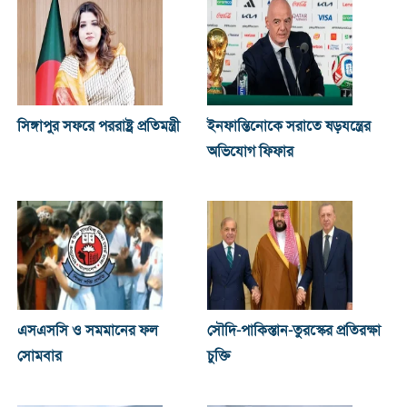
সিঙ্গাপুর সফরে পররাষ্ট্র প্রতিমন্ত্রী
ইনফান্তিনোকে সরাতে ষড়যন্ত্রের
অভিযোগ ফিফার
এসএসসি ও সমমানের ফল
সৌদি-পাকিস্তান-তুরস্কের প্রতিরক্ষা
সোমবার
চুক্তি