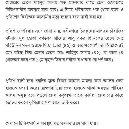
মেম্বারের ছেলে শাহনুর আলম গত মঙ্গলবার রাতে জেল হেফাজতে
চিকিৎসাধীন অবস্থায় মারা যায়। এ নিয়ে পরিবারের পক্ষ থেকে র‌্যাব ও
পুলিশের নির্যাতনে আসামীর মৃত্যু হয়েছে বলে দাবী করা হয়।
পুলিশ ও পরিবার সূত্রে জানা যায়, নবীনগরে চিরকুটের মাধ্যমে চাঁবাজির
ঘটনায় মূল হোতা বগডহর গ্রামের আবু বকর ছিদ্দিকের ছেলে মোঃ
মহিউদ্দিন মদন ওরফে মিচ্ছা চোরা (৪১) ও তার সহযোগী একই গ্রামেরই
মোঃ রহিছ মিয়া মেম্বার ছেলে মোঃ শাহিনুর আলম (৪২) কে র‌্যাব-১৪
গ্রেফতার করে গত ১ মে বৃহস্পতিবার নবীনগর থানায় সোপর্দ করে।
পুলিশ বাদী হয়ে পরদিন দ্রুত বিচার আইনে মামলা করে তাদের জেল
হাজতে প্রেরণ করে। ব্রাহ্মণবাড়িয়া জেল হাজতে থাকা অবস্থায় শাহিনুর
আলম অসুস্থ হয়ে পড়লে জেল কর্তৃপক্ষ তাকে কুমিল্লা জেলারের কাছে
হস্থান্তর করলে কুমিল্লা হাসপাতালে ভর্তি করে।
সেখানে চিকিৎসাধীন অবস্থায় গত মঙ্গলবার সে মারা যায়।