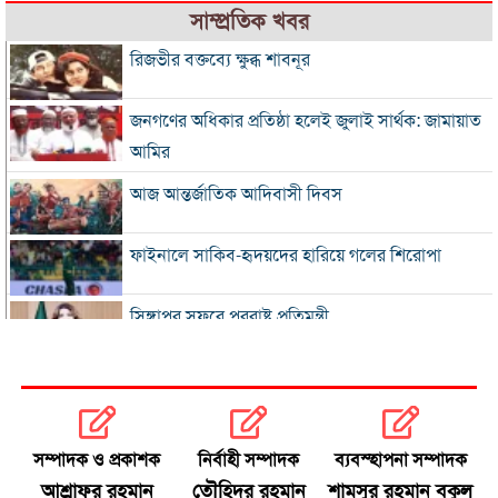
সাম্প্রতিক খবর
রিজভীর বক্তব্যে ক্ষুব্ধ শাবনূর
জনগণের অধিকার প্রতিষ্ঠা হলেই জুলাই সার্থক: জামায়াত
আমির
আজ আন্তর্জাতিক আদিবাসী দিবস
ফাইনালে সাকিব-হৃদয়দের হারিয়ে গলের শিরোপা
সিঙ্গাপুর সফরে পররাষ্ট্র প্রতিমন্ত্রী
ইনফান্তিনোকে সরাতে ষড়যন্ত্রের অভিযোগ ফিফার
এসএসসি ও সমমানের ফল সোমবার
সম্পাদক ও প্রকাশক
নির্বাহী সম্পাদক
ব্যবস্হাপনা সম্পাদক
আশ্রাফুর রহমান
তৌহিদুর রহমান
শামসুর রহমান বকুল