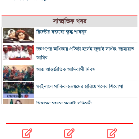
সাম্প্রতিক খবর
রিজভীর বক্তব্যে ক্ষুব্ধ শাবনূর
জনগণের অধিকার প্রতিষ্ঠা হলেই জুলাই সার্থক: জামায়াত
আমির
আজ আন্তর্জাতিক আদিবাসী দিবস
ফাইনালে সাকিব-হৃদয়দের হারিয়ে গলের শিরোপা
সিঙ্গাপুর সফরে পররাষ্ট্র প্রতিমন্ত্রী
ইনফান্তিনোকে সরাতে ষড়যন্ত্রের অভিযোগ ফিফার
এসএসসি ও সমমানের ফল সোমবার