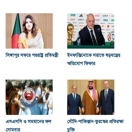
সিঙ্গাপুর সফরে পররাষ্ট্র প্রতিমন্ত্রী
ইনফান্তিনোকে সরাতে ষড়যন্ত্রের
অভিযোগ ফিফার
এসএসসি ও সমমানের ফল
সৌদি-পাকিস্তান-তুরস্কের প্রতিরক্ষা
সোমবার
চুক্তি