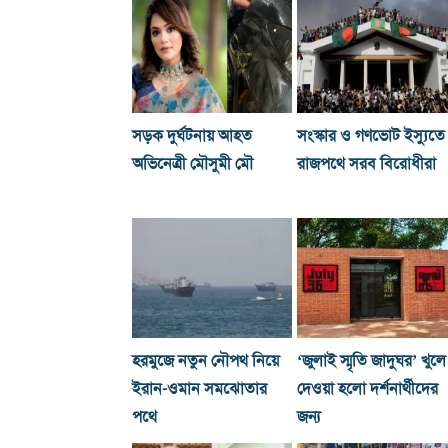
সড়ক দুর্ঘটনায় আহত
সংস্কার ও গণভোট ইস্যুতে
অভিনেত্রী মৌসুমী মৌ
রাজপথে সরব বিরোধীরা
হরমুজে নতুন নৌপথ নিয়ে
‘জুলাই স্মৃতি জাদুঘর’ খুলে
ইরান-ওমান সমঝোতার
দেওয়া হলো দর্শনার্থীদের
পথে
জন্য