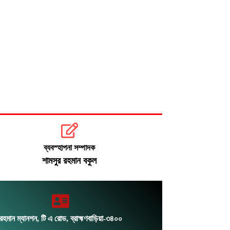
গ্রেফতার
জুলাই জাদুঘর হবে পথ দেখানোর স্থান:
ইউনূস
ছুটিতে ঘরমুখী মানুষের ঢল, গাজীপুর
মহাসড়কে যানজট
ব্যবস্হাপনা সম্পাদক
শামসুর রহমান বকুল
রহমান ম্যানশন, টি এ রোড, ব্রাহ্মণবাড়িয়া-৩৪০০