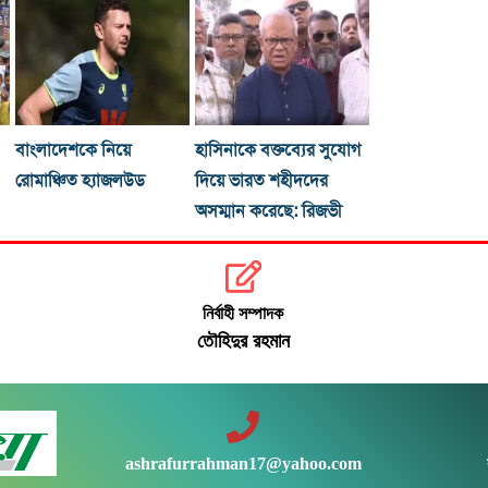
বাংলাদেশকে নিয়ে
হাসিনাকে বক্তব্যের সুযোগ
রোমাঞ্চিত হ্যাজলউড
দিয়ে ভারত শহীদদের
অসম্মান করেছে: রিজভী
নির্বাহী সম্পাদক
তৌহিদুর রহমান
ashrafurrahman17@yahoo.com