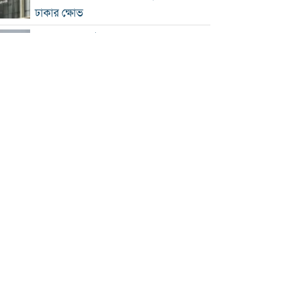
ঢাকার ক্ষোভ
হরমুজে নতুন নৌপথ নিয়ে ইরান-ওমান
সমঝোতার পথে
‘জুলাই স্মৃতি জাদুঘর’ খুলে দেওয়া হলো
দর্শনার্থীদের জন্য
ভুল স্বীকার করে ক্ষমা চাইল ফিফা
স্বর্ণের ভরি বাড়ল প্রায় ১০ হাজার টাকা
মোদির পোস্ট সীমিত করায় ভারতের কাছে
ক্ষমা চাইল মেটা
সচিবালয়মুখী ১১ দলীয় পদযাত্রায় পুলিশের
বাধা
বাংলাদেশকে নিয়ে রোমাঞ্চিত হ্যাজলউড