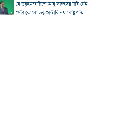
যে ডকুমেন্টারিতে আবু সাঈদের ছবি নেই,
সেটা কোনো ডকুমেন্টারি নয় : রাষ্ট্রপতি
প্রধানমন্ত্রীকে নিয়ে পোস্ট, এনসিপি নেতা
গ্রেফতার
জুলাই জাদুঘর হবে পথ দেখানোর স্থান:
ইউনূস
ছুটিতে ঘরমুখী মানুষের ঢল, গাজীপুর
মহাসড়কে যানজট
জুলাই আন্দোলনে বিএনপির ভূমিকা: শুরুতে
সমর্থন, পরে রাজপথে সক্রিয়তা
হাসিনার দেশত্যাগের পর যেভাবে প্রতিক্রিয়া
জানিয়েছিল বিশ্ব
ঢাকায় দুপুরে বজ্রসহ বৃষ্টির সম্ভাবনা