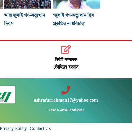
আজ জুলাই গণ-অভ্যুত্থান
‘জুলাই গণ-অভ্যুত্থান ছিল
দিবস
প্রকৃতির ন্যায়বিচার’
নির্বাহী সম্পাদক
তৌহিদুর রহমান
ashrafurrahman17@yahoo.com
+৮৮ ০১৯৬৩ ০৯৪৫৬৩
Privacy Policy
Contact Us