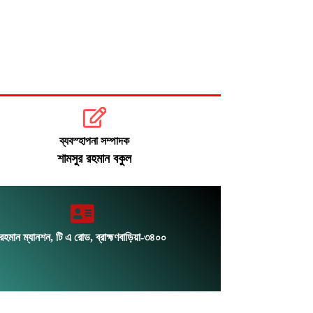
বিপৎসীমার ওপরে তিস্তার পানি, নিম্নাঞ্চলে
জলাবদ্ধতা
বুধবারেই হরমুজ প্রণালি খুলতে সমঝোতার
আশা যুক্তরাষ্ট্রের
ঢামেকে ৩ ঘন্টা অবরুদ্ধ: শান্তা ফারজানাসহ
৬ জন পুলিশ হেফাজতে
ব্যবস্হাপনা সম্পাদক
শামসুর রহমান বকুল
রহমান ম্যানশন, টি এ রোড, ব্রাহ্মণবাড়িয়া-৩৪০০