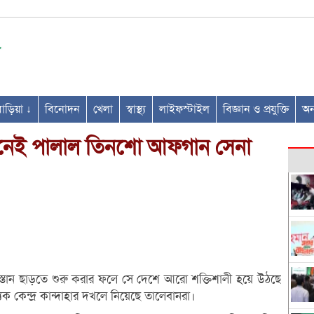
ণবাড়িয়া ↓
বিনোদন
খেলা
স্বাস্থ্য
লাইফস্টাইল
বিজ্ঞান ও প্রযুক্তি
অন্
িনেই পালাল তিনশো আফগান সেনা
ানিস্তান ছাড়তে শুরু করার ফলে সে দেশে আরো শক্তিশালী হয়ে উঠছে
িক কেন্দ্র কান্দাহার দখলে নিয়েছে তালেবানরা।