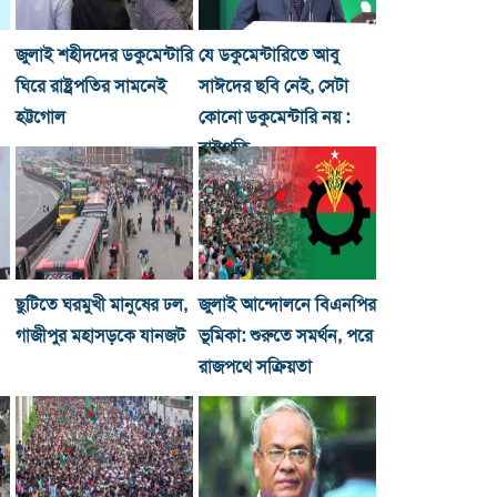
জুলাই শহীদদের ডকুমেন্টারি
যে ডকুমেন্টারিতে আবু
ঘিরে রাষ্ট্রপতির সামনেই
সাঈদের ছবি নেই, সেটা
হট্টগোল
কোনো ডকুমেন্টারি নয় :
রাষ্ট্রপতি
ছুটিতে ঘরমুখী মানুষের ঢল,
জুলাই আন্দোলনে বিএনপির
গাজীপুর মহাসড়কে যানজট
ভূমিকা: শুরুতে সমর্থন, পরে
রাজপথে সক্রিয়তা