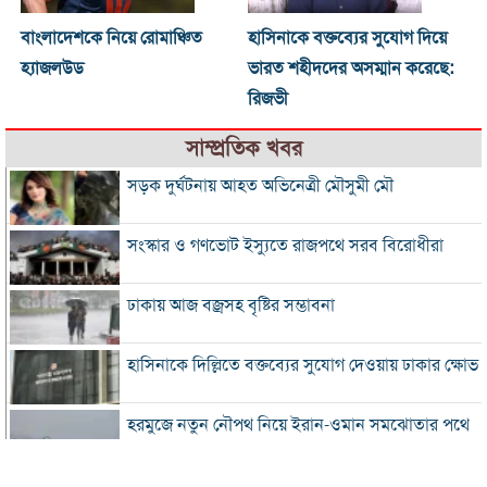
বাংলাদেশকে নিয়ে রোমাঞ্চিত
হাসিনাকে বক্তব্যের সুযোগ দিয়ে
হ্যাজলউড
ভারত শহীদদের অসম্মান করেছে:
রিজভী
সাম্প্রতিক খবর
সড়ক দুর্ঘটনায় আহত অভিনেত্রী মৌসুমী মৌ
সংস্কার ও গণভোট ইস্যুতে রাজপথে সরব বিরোধীরা
ঢাকায় আজ বজ্রসহ বৃষ্টির সম্ভাবনা
হাসিনাকে দিল্লিতে বক্তব্যের সুযোগ দেওয়ায় ঢাকার ক্ষোভ
হরমুজে নতুন নৌপথ নিয়ে ইরান-ওমান সমঝোতার পথে
‘জুলাই স্মৃতি জাদুঘর’ খুলে দেওয়া হলো দর্শনার্থীদের জন্য