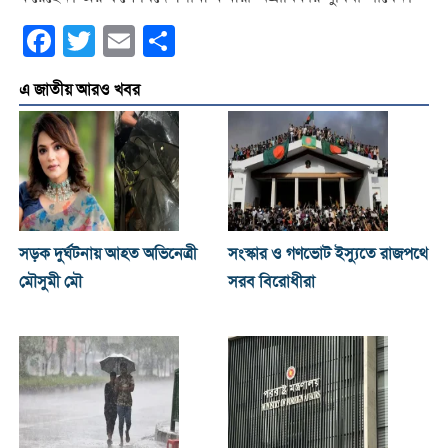
Facebook
Twitter
Email
Share
এ জাতীয় আরও খবর
সড়ক দুর্ঘটনায় আহত অভিনেত্রী
সংস্কার ও গণভোট ইস্যুতে রাজপথে
মৌসুমী মৌ
সরব বিরোধীরা