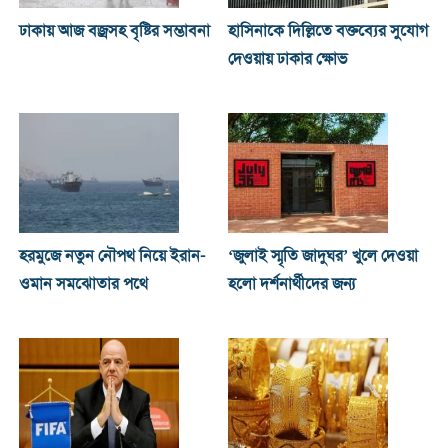
ঢাকায় আজ বজ্রসহ বৃষ্টির সম্ভাবনা
হাসিনাকে দিল্লিতে বক্তব্যের সুযোগ
দেওয়ায় ঢাকার ক্ষোভ
হরমুজে নতুন নৌপথ নিয়ে ইরান-
‘জুলাই স্মৃতি জাদুঘর’ খুলে দেওয়া
ওমান সমঝোতার পথে
হলো দর্শনার্থীদের জন্য