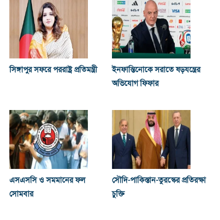
সিঙ্গাপুর সফরে পররাষ্ট্র প্রতিমন্ত্রী
ইনফান্তিনোকে সরাতে ষড়যন্ত্রের
অভিযোগ ফিফার
এসএসসি ও সমমানের ফল
সৌদি-পাকিস্তান-তুরস্কের প্রতিরক্ষা
সোমবার
চুক্তি