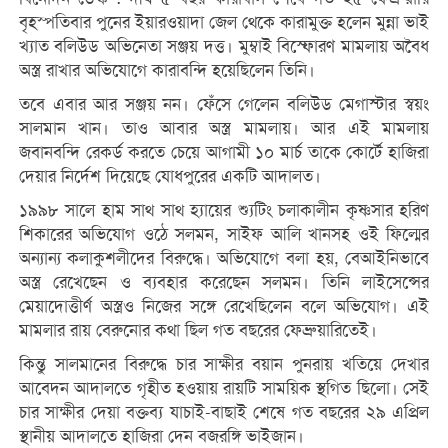
বৃহস্পতিবার পুনের ইয়ারওয়াদা জেল থেকে কারামুক্ত হলেন মুন্না ভাই
খ্যাত বলিউড অভিনেতা সঞ্জয় দত্ত। মুম্বাই বিস্ফোরণ মামলায় অবৈধ
অস্ত্র রাখার অভিযোগে কারাবন্দি হয়েছিলেন তিনি।
তবে এবার আর সঞ্জয় নন। ফেঁসে গেলেন বলিউড মেগাস্টার স্বয়ং
সালমান খান। তাও আবার অস্ত্র মামলায়। আর এই মামলায়
জবানবন্দি রেকর্ড করতে চেয়ে আগামী ১০ মার্চ তাকে কোর্টে হাজিরা
দেয়ার নির্দেশ দিয়েছে যোধপুরের একটি আদালত।
১৯৯৮ সালে হাম সাথ সাথ হ্যায়ের শ্যুটিং চলাকালীন কৃষ্ণসার হরিণ
শিকারের অভিযোগ ওঠে সলমন, সাইফ আলি খানসহ ওই ফিল্মের
অন্যান্য কলাকুশলীদের বিরুদ্ধে। অভিযোগে বলা হয়, বেআইনিভাবে
অস্ত্র রেখেছেন ও ব্যবহার করেছেন সলমন। তিনি লাইসেন্সের
মেয়াদোত্তীর্ণ অস্ত্রও নিজের সঙ্গে রেখেছিলেন বলে অভিযোগ। এই
মামলার রায় বেরুনোর কথা ছিল গত বছরের ফেব্রুয়ারিতেই।
কিন্তু সালমানের বিরুদ্ধে চার সাক্ষীর বয়ান পুনরায় খতিয়ে দেখার
আবেদন আদালতে গৃহীত হওয়ায় রায়টি সাময়িক স্থগিত ছিলো। সেই
চার সাক্ষীর দেয়া বক্তব্য যাচাই-বাছাই শেষে গত বছরের ২৯ এপ্রিল
স্থানীয় আদালতে হাজিরা দেন বজরঙ্গি ভাইজান।