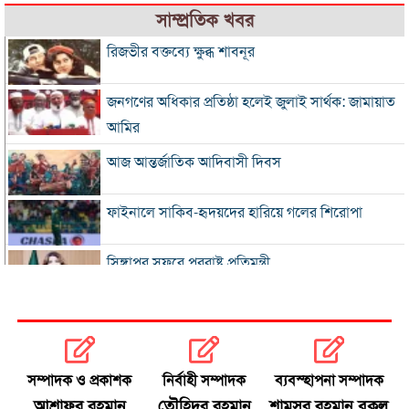
সাম্প্রতিক খবর
রিজভীর বক্তব্যে ক্ষুব্ধ শাবনূর
জনগণের অধিকার প্রতিষ্ঠা হলেই জুলাই সার্থক: জামায়াত
আমির
আজ আন্তর্জাতিক আদিবাসী দিবস
ফাইনালে সাকিব-হৃদয়দের হারিয়ে গলের শিরোপা
সিঙ্গাপুর সফরে পররাষ্ট্র প্রতিমন্ত্রী
ইনফান্তিনোকে সরাতে ষড়যন্ত্রের অভিযোগ ফিফার
এসএসসি ও সমমানের ফল সোমবার
সম্পাদক ও প্রকাশক
নির্বাহী সম্পাদক
ব্যবস্হাপনা সম্পাদক
আশ্রাফুর রহমান
তৌহিদুর রহমান
শামসুর রহমান বকুল