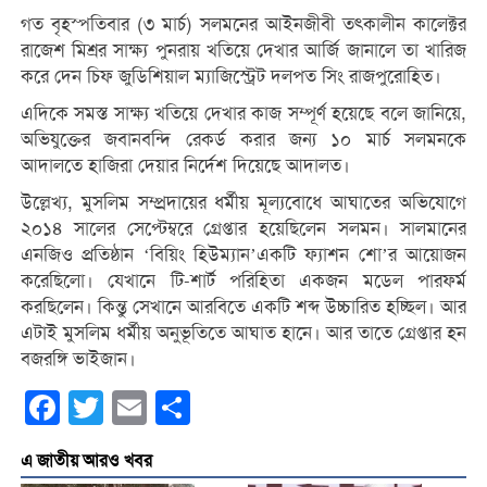
গত বৃহস্পতিবার (৩ মার্চ) সলমনের আইনজীবী তত্‍‌কালীন কালেক্টর
রাজেশ মিশ্রর সাক্ষ্য পুনরায় খতিয়ে দেখার আর্জি জানালে তা খারিজ
করে দেন চিফ জুডিশিয়াল ম্যাজিস্ট্রেট দলপত সিং রাজপুরোহিত।
এদিকে সমস্ত সাক্ষ্য খতিয়ে দেখার কাজ সম্পূর্ণ হয়েছে বলে জানিয়ে,
অভিযুক্তের জবানবন্দি রেকর্ড করার জন্য ১০ মার্চ সলমনকে
আদালতে হাজিরা দেয়ার নির্দেশ দিয়েছে আদালত।
উল্লেখ্য, মুসলিম সম্প্রদায়ের ধর্মীয় মূল্যবোধে আঘাতের অভিযোগে
২০১৪ সালের সেপ্টেম্বরে গ্রেপ্তার হয়েছিলেন সলমন। সালমানের
এনজিও প্রতিষ্ঠান ‘বিয়িং হিউম্যান’একটি ফ্যাশন শো’র আয়োজন
করেছিলো। যেখানে টি-শার্ট পরিহিতা একজন মডেল পারফর্ম
করছিলেন। কিন্তু সেখানে আরবিতে একটি শব্দ উচ্চারিত হচ্ছিল। আর
এটাই মুসলিম ধর্মীয় অনুভূতিতে আঘাত হানে। আর তাতে গ্রেপ্তার হন
বজরঙ্গি ভাইজান।
Facebook
Twitter
Email
Share
এ জাতীয় আরও খবর