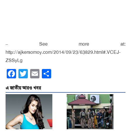
– See more at:
http://ajkersomoy.com/2014/09/23/63829.html#.VCEJ-
ZSSyLg
Facebook
Twitter
Email
Share
এ জাতীয় আরও খবর