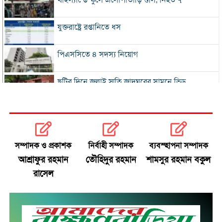
থাইল্যান্ডে স্কুলে এলোপাতাড়ি গুলি, নিহত ৭
যুক্তরাষ্ট্রে রপ্তানিতে ধস
পিএসসিতে ৪ সদস্য নিয়োগ
ছুটির দিনে জুলাই স্মৃতি জাদুঘরের সামনে ভিড়
২০০ টাকার নিচে নেই মাছ ও মুরগি, ডিমের ডজন ১৫০
নতুন বিদেশি কোচের খোঁজে বিসিবি
সম্পাদক ও প্রকাশক
নির্বাহী সম্পাদক
ব্যবস্হাপনা সম্পাদক
আশ্রাফুর রহমান
তৌহিদুর রহমান
শামসুর রহমান বকুল
শীর্ষ মাদক কারবারিদের তালিকা প্রস্তুত করা হচ্ছে:
রাসেল
স্বরাষ্ট্রমন্ত্রী
বগুড়ায় বাসচাপায় নিহত ৬