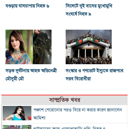
বগুড়ায় বাসচাপায় নিহত ৬
সিলেটে দুই বাসের মুখোমুখি
সংঘর্ষে নিহত ৯
সড়ক দুর্ঘটনায় আহত অভিনেত্রী
সংস্কার ও গণভোট ইস্যুতে রাজপথে
মৌসুমী মৌ
সরব বিরোধীরা
সাম্প্রতিক খবর
পঞ্চাশ পেরোনোর পরও বিয়ে না করার কারণ জানালেন
আমিশা