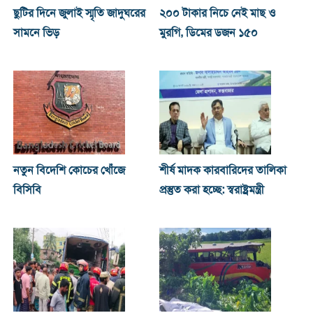
ছুটির দিনে জুলাই স্মৃতি জাদুঘরের
২০০ টাকার নিচে নেই মাছ ও
সামনে ভিড়
মুরগি, ডিমের ডজন ১৫০
নতুন বিদেশি কোচের খোঁজে
শীর্ষ মাদক কারবারিদের তালিকা
বিসিবি
প্রস্তুত করা হচ্ছে: স্বরাষ্ট্রমন্ত্রী