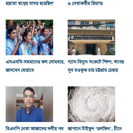
হয়তো স্বপ্নের বাসর হয়েছিল’
৬ নেতাকর্মীর রিমান্ড
এসএসসি-সমমানের ফল সোমবার,
গ্যাস-বিদ্যুৎ সংকটে শিল্প, ঋণের
জানবেন যেভাবে
সুদ মওকুফ চায় চট্টগ্রাম চেম্বার
বিএনপি নেতা আজাদের দলীয় পদ
জাপানে টাইফুন ‘ডলফিন’, চীনে