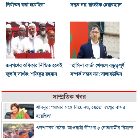
নির্যাতন করা হয়েছিল’
সম্ভব নয়: রাজউক চেয়ারম্যান
জনগণের অধিকার নিশ্চিত হলেই
‘হাসিনা কার্ড’ খেললে বন্ধুত্বপূর্ণ
জুলাই সার্থক: শফিকুর রহমান
সম্পর্ক সম্ভব নয়: সালাহউদ্দিন
সাম্প্রতিক খবর
শাবনূর: ‘আমার সঙ্গে বিয়ে নয়, হয়তো স্বপ্নের বাসর
হয়েছিল’
গুলশানের বৈঠক: আওয়ামী লীগের ৬ নেতাকর্মীর রিমান্ড