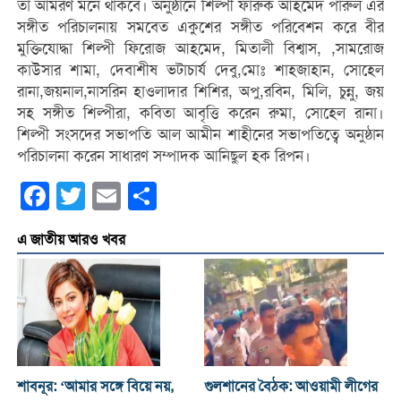
তা আমরণ মনে থাকবে। অনুষ্ঠানে শিল্পী ফারুক আহমেদ পারুল এর
সঙ্গীত পরিচালনায় সমবেত একুশের সঙ্গীত পরিবেশন করে বীর
মুক্তিযোদ্ধা শিল্পী ফিরোজ আহমেদ, মিতালী বিশ্বাস, ,সামরোজ
কাউসার শামা, দেবাশীষ ভটাচার্য দেবু,মোঃ শাহজাহান, সোহেল
রানা,জয়নাল,নাসরিন হাওলাদার শিশির, অপু,রবিন, মিলি, চুন্নু, জয়
সহ সঙ্গীত শিল্পীরা, কবিতা আবৃত্তি করেন রুমা, সোহেল রানা।
শিল্পী সংসদের সভাপতি আল আমীন শাহীনের সভাপতিত্বে অনুষ্ঠান
পরিচালনা করেন সাধারণ সম্পাদক আনিছুল হক রিপন।
Facebook
Twitter
Email
Share
এ জাতীয় আরও খবর
শাবনূর: ‘আমার সঙ্গে বিয়ে নয়,
গুলশানের বৈঠক: আওয়ামী লীগের