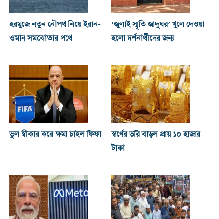
হরমুজে নতুন নৌপথ নিয়ে ইরান-
‘জুলাই স্মৃতি জাদুঘর’ খুলে দেওয়া
ওমান সমঝোতার পথে
হলো দর্শনার্থীদের জন্য
ভুল স্বীকার করে ক্ষমা চাইল ফিফা
স্বর্ণের ভরি বাড়ল প্রায় ১০ হাজার
টাকা