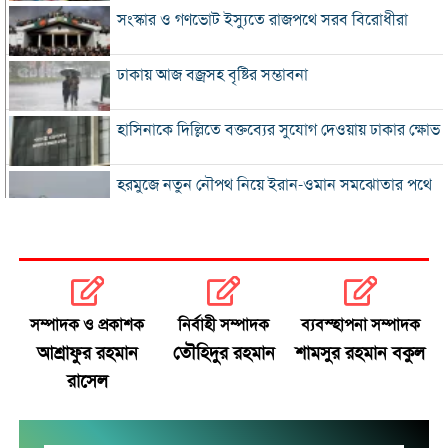
সংস্কার ও গণভোট ইস্যুতে রাজপথে সরব বিরোধীরা
ঢাকায় আজ বজ্রসহ বৃষ্টির সম্ভাবনা
হাসিনাকে দিল্লিতে বক্তব্যের সুযোগ দেওয়ায় ঢাকার ক্ষোভ
হরমুজে নতুন নৌপথ নিয়ে ইরান-ওমান সমঝোতার পথে
‘জুলাই স্মৃতি জাদুঘর’ খুলে দেওয়া হলো দর্শনার্থীদের জন্য
ভুল স্বীকার করে ক্ষমা চাইল ফিফা
সম্পাদক ও প্রকাশক
নির্বাহী সম্পাদক
ব্যবস্হাপনা সম্পাদক
স্বর্ণের ভরি বাড়ল প্রায় ১০ হাজার টাকা
আশ্রাফুর রহমান
তৌহিদুর রহমান
শামসুর রহমান বকুল
রাসেল
মোদির পোস্ট সীমিত করায় ভারতের কাছে ক্ষমা চাইল
মেটা