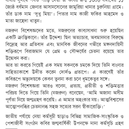
বাধার দুর্লংঘ পর্বত পাড়ি দেয়া এ কবির জন্ম ১৩০৬ বঙ্গাব্দের ১১
জ্যৈষ্ঠ বর্ধমান জেলার আসানসোলের জামুরিয়া থানার চুরুলিয়া গ্রামে।
তাঁর ডাক নাম ‘দুখু মিয়া’। পিতার নাম কাজী ফকির আহমেদ ও
মাতা জাহেদা খাতুন।
নজরুল বিশেষজ্ঞদের মতে, নজরুলের কাব্যসাধনা শুরু হয়েছিল
একটি ক্রান্তিকালে। তাঁর উদ্দেশ্য ছিল অত্যাচার, অবমাননার বিরুদ্ধে
বিদ্রোহ আর প্রতিবাদ এবং মানবিক জীবনের গভীরে মঙ্গলদায়িনী
শক্তিরূপে বিরাজমান যে প্রেম ও সৌন্দর্যের চেতনা রয়েছে তার
উদ্বোধন করা।
আর তা করতে গিয়েই এক সময় সকলকে চমকে দিয়ে তিনি বাংলার
সাহিত্যাকাশে উদীত করেন দোর্দণ্ড প্রতাপে। এ কারণেই তাঁর
কবিরূপে অভ্যূদয়কে কেবল তুলনা করা চলে ধূমকেতুর সঙ্গে।
নজরুল বিশেষজ্ঞরা আরও বলেন, প্রত্যয়, প্রতীতী ও শক্তিমত্তার
পরিচয় দিতে গিয়ে তিনি (নজরুল) বলেছেন, ‘আমি অজানা অসীম
পূর্ণতা নিয়ে জন্মগ্রহণ করেছি। এ আমার অহংকার নয়। আত্মবিশ্বাসের
আত্মোপলব্ধির চেতনালব্ধ সহজ সত্যের সরল স্বীকারোক্তি।’
জাতীয় পর্যায়ে নেয়া কর্মসূচী ছাড়াও বিভিন্ন সামাজিক-সাংস্কৃতিক ও
পেশাজীবী সংগঠন কবির জন্মবার্ষিকী উপলক্ষে নানা কর্মসূচি গ্রহণ