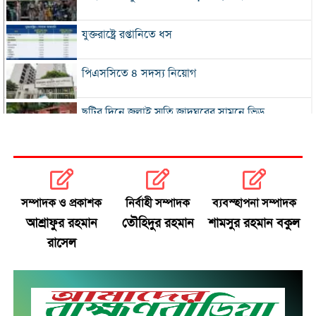
যুক্তরাষ্ট্রে রপ্তানিতে ধস
পিএসসিতে ৪ সদস্য নিয়োগ
ছুটির দিনে জুলাই স্মৃতি জাদুঘরের সামনে ভিড়
২০০ টাকার নিচে নেই মাছ ও মুরগি, ডিমের ডজন ১৫০
নতুন বিদেশি কোচের খোঁজে বিসিবি
সম্পাদক ও প্রকাশক
নির্বাহী সম্পাদক
ব্যবস্হাপনা সম্পাদক
আশ্রাফুর রহমান
তৌহিদুর রহমান
শামসুর রহমান বকুল
শীর্ষ মাদক কারবারিদের তালিকা প্রস্তুত করা হচ্ছে:
রাসেল
স্বরাষ্ট্রমন্ত্রী
বগুড়ায় বাসচাপায় নিহত ৬
সিলেটে দুই বাসের মুখোমুখি সংঘর্ষে নিহত ৯