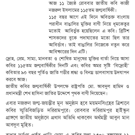
আজ ১১ জ্যৈষ্ঠ রোববার জাতীয় কবি কাজী
নজরুল ইসলামের ১১৫তম জন্মবার্ষিকী।
১১৫ বছর আগে এই দিনে অবিভক্ত বাংলায়
পরাধীন বাঙালির মুক্তির বাণী নিয়ে ধূমকেতুর
মতোই আবির্ভূত হয়েছিলেন এ কবি। ব্রিটিশ
শাসকদের বুকে পদাঘাতের মতো ছিল তার
আবির্ভাব। তাই বাঙালির নিজেকে নতুন করে
আবিষ্কারের দিন এটি।
দ্রোহ, প্রেম, সাম্য, মানবতা ও শোষিত মানুষের মুক্তির বার্তা নিয়ে আসা
কবির ১১৫তম জন্মবার্ষিকীর দিনটি এবং কবির অমর সৃষ্টি ‘বিদ্রোহী’
কবিতার ৯০ বছর পূর্তিও জাতি গভীর শ্রদ্ধা ও বিনম্র ভালবাসায় উদযাপন
করবে আজ।
জাতীয় কবির জন্মবার্ষিকী উপলক্ষে রাষ্ট্রপতি মো. আবদুল হামিদ ও
প্রধানমন্ত্রী শেখ হাসিনা জাতির উদ্দেশে পৃথক বাণী দিয়েছেন।
এবার নজরুল জন্ম-জয়ন্তীর মূল অনুষ্ঠান হবে ময়মনসিংহের ত্রিশালে
কবির স্মৃতিবিজড়িত দরিরামপুরে। রোববার দরিরামপুর হাইস্কুল
প্রাঙ্গণে জাতীয় অনুষ্ঠানে প্রধান অতিথি থাকবেন অর্থমন্ত্রী আবুল মাল
আবদুল মুহিত।