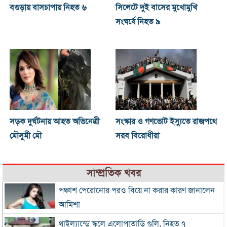
বগুড়ায় বাসচাপায় নিহত ৬
সিলেটে দুই বাসের মুখোমুখি
সংঘর্ষে নিহত ৯
সড়ক দুর্ঘটনায় আহত অভিনেত্রী
সংস্কার ও গণভোট ইস্যুতে রাজপথে
মৌসুমী মৌ
সরব বিরোধীরা
সাম্প্রতিক খবর
পঞ্চাশ পেরোনোর পরও বিয়ে না করার কারণ জানালেন
আমিশা
থাইল্যান্ডে স্কুলে এলোপাতাড়ি গুলি, নিহত ৭