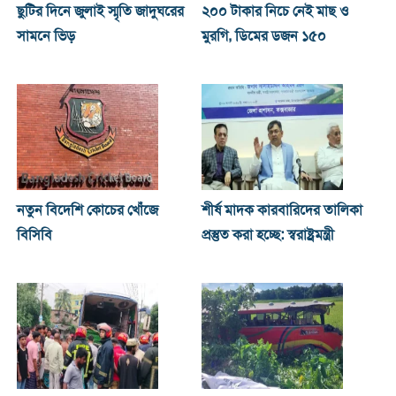
ছুটির দিনে জুলাই স্মৃতি জাদুঘরের
২০০ টাকার নিচে নেই মাছ ও
সামনে ভিড়
মুরগি, ডিমের ডজন ১৫০
নতুন বিদেশি কোচের খোঁজে
শীর্ষ মাদক কারবারিদের তালিকা
বিসিবি
প্রস্তুত করা হচ্ছে: স্বরাষ্ট্রমন্ত্রী