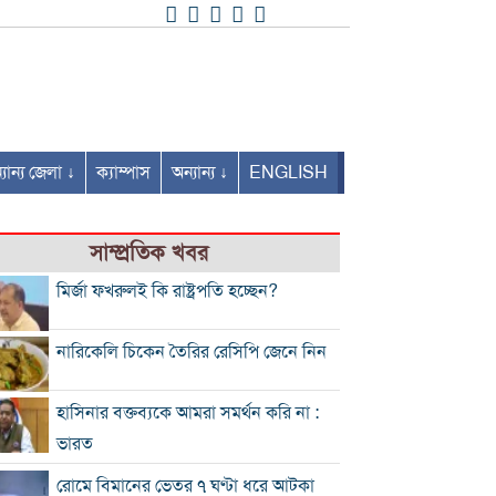
যান্য জেলা ↓
ক্যাম্পাস
অন্যান্য ↓
ENGLISH
সাম্প্রতিক খবর
মির্জা ফখরুলই কি রাষ্ট্রপতি হচ্ছেন?
নারিকেলি চিকেন তৈরির রেসিপি জেনে নিন
হাসিনার বক্তব্যকে আমরা সমর্থন করি না :
ভারত
রোমে বিমানের ভেতর ৭ ঘণ্টা ধরে আটকা