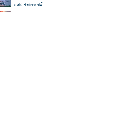
আড়াই শতাধিক যাত্রী
কাঠামোগত সংস্কার না হলে এই সরকারও
স্বৈরাচারী হবে : নাহিদ ইসলাম
‘কিসের হাসিনা, তার চেহারা কী দেখা গেছে?
বগুড়ায় ৭ শ্রমিকের মৃত্যু : স্বজনদের
আহাজারিতে ভারী হয়ে উঠেছে হাসপাতাল
পঞ্চাশ পেরোনোর পরও বিয়ে না করার কারণ
জানালেন আমিশা
থাইল্যান্ডে স্কুলে এলোপাতাড়ি গুলি, নিহত ৭
যুক্তরাষ্ট্রে রপ্তানিতে ধস
পিএসসিতে ৪ সদস্য নিয়োগ