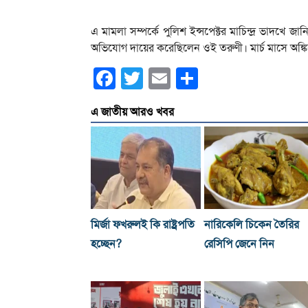
এ মামলা সম্পর্কে পুলিশ ইন্সপেক্টর মাচিন্দ্র ভাদখে 
অভিযোগ দায়ের করেছিলেন ওই তরুণী। মার্চ মাসে অঙ্ক
Facebook
Twitter
Email
Share
এ জাতীয় আরও খবর
মির্জা ফখরুলই কি রাষ্ট্রপতি
নারিকেলি চিকেন তৈরির
হচ্ছেন?
রেসিপি জেনে নিন