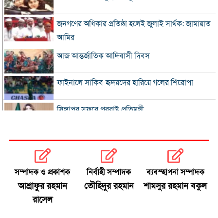
জনগণের অধিকার প্রতিষ্ঠা হলেই জুলাই সার্থক: জামায়াত
আমির
আজ আন্তর্জাতিক আদিবাসী দিবস
ফাইনালে সাকিব-হৃদয়দের হারিয়ে গলের শিরোপা
সিঙ্গাপুর সফরে পররাষ্ট্র প্রতিমন্ত্রী
ইনফান্তিনোকে সরাতে ষড়যন্ত্রের অভিযোগ ফিফার
এসএসসি ও সমমানের ফল সোমবার
সম্পাদক ও প্রকাশক
নির্বাহী সম্পাদক
ব্যবস্হাপনা সম্পাদক
আশ্রাফুর রহমান
তৌহিদুর রহমান
শামসুর রহমান বকুল
সৌদি-পাকিস্তান-তুরস্কের প্রতিরক্ষা চুক্তি
রাসেল
রাষ্ট্রপতি নির্বাচনে বিএনপির দুই মনোনয়নপত্র সংগ্রহ