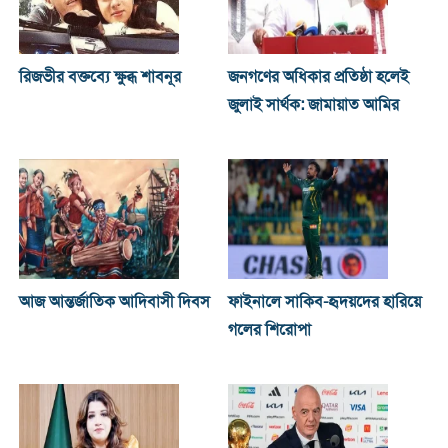
রিজভীর বক্তব্যে ক্ষুব্ধ শাবনূর
জনগণের অধিকার প্রতিষ্ঠা হলেই
জুলাই সার্থক: জামায়াত আমির
আজ আন্তর্জাতিক আদিবাসী দিবস
ফাইনালে সাকিব-হৃদয়দের হারিয়ে
গলের শিরোপা