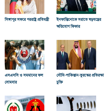
সিঙ্গাপুর সফরে পররাষ্ট্র প্রতিমন্ত্রী
ইনফান্তিনোকে সরাতে ষড়যন্ত্রের
অভিযোগ ফিফার
এসএসসি ও সমমানের ফল
সৌদি-পাকিস্তান-তুরস্কের প্রতিরক্ষা
সোমবার
চুক্তি