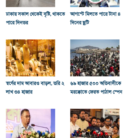
ঢাকায় সকাল থেকেই বৃষ্টি, থাকতে
আগস্টে মিলতে পারে টানা ৪
পারে দিনভর
দিনের ছুটি
স্বর্ণের দাম আবারও বাড়ল, ভরি ২
৬৯ হাজার ৫০০ অভিবাসীকে
লাখ ৩৪ হাজার
মরক্কোতে ফেরত পাঠাল স্পেন