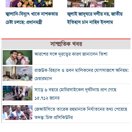
জ্বালানি-বিদ্যুৎ খাতে নাশকতার
জুলাই জাদুঘরে দলীয় নয়, জাতীয়
চেষ্টা চলছে: প্রধানমন্ত্রী
ইতিহাস চান নাহিদ ইসলাম
সাম্প্রতিক খবর
আরশের সঙ্গে দূরত্বের কারণ জানালেন তিশা
রাজউক-রিহ্যাব ও ভবন মালিকদের যোগসাজশে অনিয়ম:
চেয়ারম্যান
সাড়ে ৬ বছরে মোটরসাইকেল দুর্ঘটনায় প্রাণ গেছে
১৫,৭১২ জনের
জেআইসিতে তারেক রহমানকে নির্যাতনের তথ্য পেয়েছে
তদন্ত: চিফ প্রসিকিউটর
রোববার চট্টগ্রাম সফরে প্রধানমন্ত্রী, দেখা করবেন হেফাজত