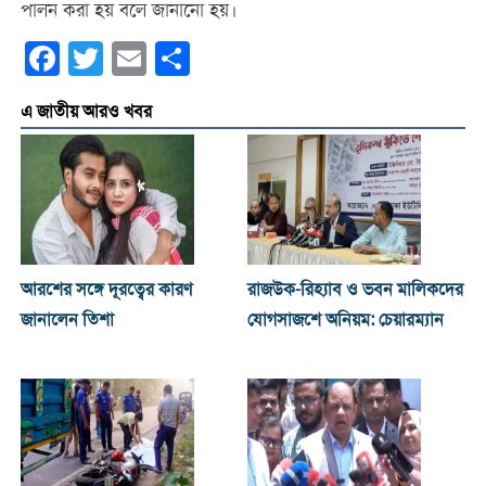
পালন করা হয় বলে জানানো হয়।
Facebook
Twitter
Email
Share
এ জাতীয় আরও খবর
আরশের সঙ্গে দূরত্বের কারণ
রাজউক-রিহ্যাব ও ভবন মালিকদের
জানালেন তিশা
যোগসাজশে অনিয়ম: চেয়ারম্যান