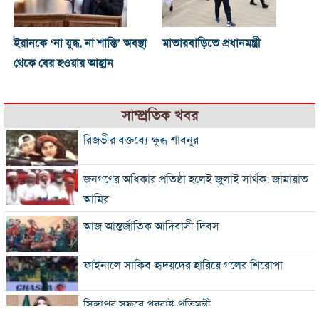
ইরানকে ‘না যুদ্ধ, না শান্তি’ অবস্থা
মাতারবাড়িতে প্রধানমন্ত্রী
থেকে বের হওয়ার আহ্বান
সাম্প্রতিক খবর
রিজভীর বক্তব্যে ক্ষুব্ধ শাবনূর
জনগণের অধিকার প্রতিষ্ঠা হলেই জুলাই সার্থক: জামায়াত
আমির
আজ আন্তর্জাতিক আদিবাসী দিবস
ফাইনালে সাকিব-হৃদয়দের হারিয়ে গলের শিরোপা
সিঙ্গাপুর সফরে পররাষ্ট্র প্রতিমন্ত্রী