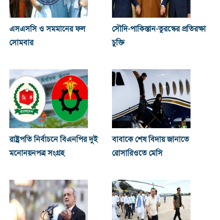
এসএসসি ও সমমানের ফল
সৌদি-পাকিস্তান-তুরস্কের প্রতিরক্ষা
সোমবার
চুক্তি
রাষ্ট্রপতি নির্বাচনে বিএনপির দুই
বাবাকে শেষ বিদায় জানাতে
মনোনয়নপত্র সংগ্রহ
রোসারিওতে মেসি