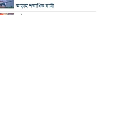
আড়াই শতাধিক যাত্রী
কাঠামোগত সংস্কার না হলে এই সরকারও
স্বৈরাচারী হবে : নাহিদ ইসলাম
‘কিসের হাসিনা, তার চেহারা কী দেখা গেছে?
বগুড়ায় ৭ শ্রমিকের মৃত্যু : স্বজনদের
আহাজারিতে ভারী হয়ে উঠেছে হাসপাতাল
পঞ্চাশ পেরোনোর পরও বিয়ে না করার কারণ
জানালেন আমিশা
থাইল্যান্ডে স্কুলে এলোপাতাড়ি গুলি, নিহত ৭
যুক্তরাষ্ট্রে রপ্তানিতে ধস
পিএসসিতে ৪ সদস্য নিয়োগ