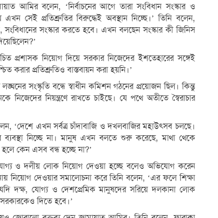
মায়াত আমির বলেন, ‘নির্বাচনের আগে তারা সংবিধান সংস্কার ও
িয়ে এখন সেই প্রতিশ্রুতির বিরুদ্ধেই অবস্থান নিচ্ছে।’ তিনি বলেন,
সংবিধানের সংস্কার করতে হবে। এখন বলছেন সংস্কার কী জিনিস
দিয়েছিলেন?’
র্বাচিত প্রশাসক নিয়োগ দিয়ে সরকার নিজেদের ইশতেহারের সঙ্গেই
চিত করার প্রতিশ্রুতিও বাস্তবায়ন করা হয়নি।’
্ঘনের সংস্কৃতি বন্ধে স্বাধীন কমিশন গঠনের প্রয়োজন ছিল। কিন্তু
ে নিজেদের নিয়ন্ত্রণে রাখতে চাইছে। যে পথে অতীতে স্বৈরাচার
র বলেন, ‘দেশে এখন সর্বত্র চাঁদাবাজি ও দখলবাজির মহাউৎসব চলছে।
র ব্যবস্থা নিচ্ছে না। মানুষ এখন বলতে শুরু করেছে, মাথা থেকে
না হলে কেন এসব বন্ধ হচ্ছে না?’
ঠানে অযোগ্য ও দলীয় লোক নিয়োগ দেওয়া হচ্ছে বলেও অভিযোগ করেন
চনায় নিয়োগ দেওয়ার সমালোচনা করে তিনি বলেন, ‘এর ফলে শিক্ষা
নে যদি দক্ষ, যোগ্য ও দেশপ্রেমিক মানুষদের সরিয়ে দলকানা লোক
, সরকারকেও দিতে হবে।’
িষয়েও জোরালো বক্তব্য দেন জামায়াত আমির। তিনি বলেন, ফারাক্কা