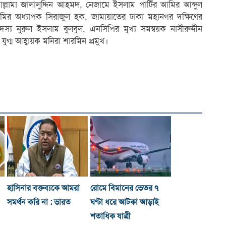
ামা জালালুদ্দিন আহমদ, নেজামে ইসলাম পার্টির আমির আব্দুল
ির অধ্যাপক সিরাজুল হক, জামায়াতের ঢাকা মহানগর দক্ষিণের
 নুরুল ইসলাম বুলবুল, এনসিপির মুখ্য সমন্বয়ক নাসীরুদ্দীন
যুগ্ম আহ্বায়ক মনিরা শারমিন প্রমুখ।
হাসিনার বক্তব্যকে আমরা
রোমে বিমানের ভেতর ৭
সমর্থন করি না : ভারত
ঘণ্টা ধরে আটকা আড়াই
শতাধিক যাত্রী