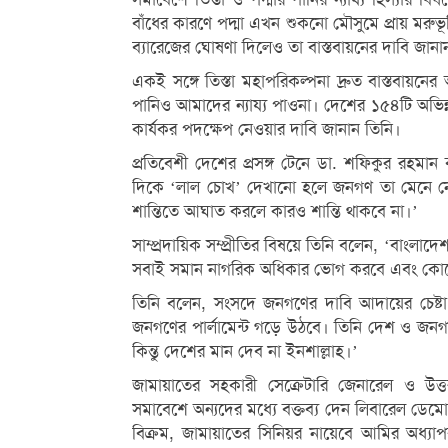
বাঁধের কারণে পদ্মা এখন শুকনো মৌসুমে প্রায় মরুভূম
ব্যারেজের ঘোষণা দিলেও তা বাস্তবায়নের দাবি জানা
একই সঙ্গে তিস্তা মহাপরিকল্পনা দ্রুত বাস্তবায়নের
পানিও আমাদের ন্যায্য পাওনা। দেশের ১৫৪টি অভিন্
কার্যকর পদক্ষেপ নেওয়ার দাবি জানান তিনি।
প্রতিবেশী দেশের প্রসঙ্গ টেনে ডা. শফিকুর রহমান ব
দিকে ‘লাল চোখ’ দেখানো হলে জনগণ তা মেনে নেব
শান্তিতে আঘাত করলে কারও শান্তি থাকবে না।’
সাম্প্রদায়িক সম্প্রীতির বিষয়ে তিনি বলেন, ‘বাংলাদে
সবাই সমান নাগরিক অধিকার ভোগ করবে এবং কোনো সাম
তিনি বলেন, সংসদে জনগণের দাবি আদায়ের চেষ্ট
জনগণের পার্লামেন্ট গড়ে উঠবে। তিনি দেশ ও জনগণে
কিন্তু দেশের মান দেব না ইনশাল্লাহ।’
জামায়াতের সহকারী সেক্রেটারি জেনারেল ও উত
সমাবেশে অন্যদের মধ্যে বক্তব্য দেন লিবারেল ডেমো
বিক্রম, জামায়াতের সিনিয়র নায়েবে আমির অধ্য