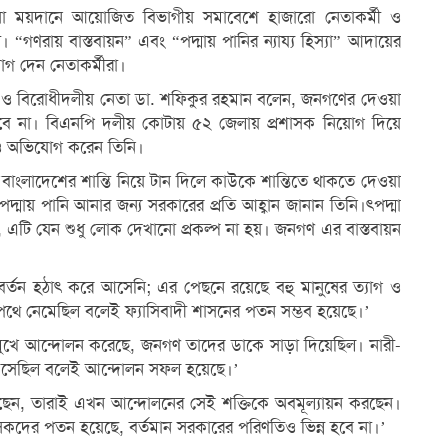
সা ময়দানে আয়োজিত বিভাগীয় সমাবেশে হাজারো নেতাকর্মী ও
“গণরায় বাস্তবায়ন” এবং “পদ্মায় পানির ন্যায্য হিস্যা” আদায়ের
োগ দেন নেতাকর্মীরা।
ির ও বিরোধীদলীয় নেতা ডা. শফিকুর রহমান বলেন, জনগণের দেওয়া
রবে না। বিএনপি দলীয় কোটায় ৫২ জেলায় প্রশাসক নিয়োগ দিয়ে
েও অভিযোগ করেন তিনি।
‘বাংলাদেশের শান্তি নিয়ে টান দিলে কাউকে শান্তিতে থাকতে দেওয়া
 পদ্মায় পানি আনার জন্য সরকারের প্রতি আহ্বান জানান তিনি।ৎপদ্মা
ন, এটি যেন শুধু লোক দেখানো প্রকল্প না হয়। জনগণ এর বাস্তবায়ন
্তন হঠাৎ করে আসেনি; এর পেছনে রয়েছে বহু মানুষের ত্যাগ ও
জপথে নেমেছিল বলেই ফ্যাসিবাদী শাসনের পতন সম্ভব হয়েছে।’
 মুখে আন্দোলন করেছে, জনগণ তাদের ডাকে সাড়া দিয়েছিল। নারী-
মে এসেছিল বলেই আন্দোলন সফল হয়েছে।’
েন, তারাই এখন আন্দোলনের সেই শক্তিকে অবমূল্যায়ন করছেন।
াসকদের পতন হয়েছে, বর্তমান সরকারের পরিণতিও ভিন্ন হবে না।’