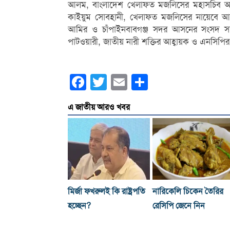
আলম, বাংলাদেশ খেলাফত মজলিসের মহাসচিব আল্ল
কাইয়ুম সোবহানী, খেলাফত মজলিসের নায়েবে আম
আমির ও চাঁপাইনবাবগঞ্জ সদর আসনের সংসদ সদস্য
পাটওয়ারী, জাতীয় নারী শক্তির আহ্বায়ক ও এনসিপির 
Facebook
Twitter
Email
Share
এ জাতীয় আরও খবর
মির্জা ফখরুলই কি রাষ্ট্রপতি
নারিকেলি চিকেন তৈরির
হচ্ছেন?
রেসিপি জেনে নিন