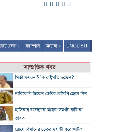
যান্য জেলা ↓
ক্যাম্পাস
অন্যান্য ↓
ENGLISH
সাম্প্রতিক খবর
মির্জা ফখরুলই কি রাষ্ট্রপতি হচ্ছেন?
নারিকেলি চিকেন তৈরির রেসিপি জেনে নিন
হাসিনার বক্তব্যকে আমরা সমর্থন করি না :
ভারত
রোমে বিমানের ভেতর ৭ ঘণ্টা ধরে আটকা