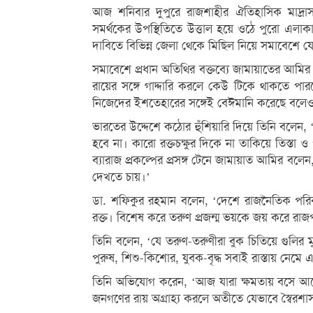
আজ শনিবার দুপুরে রাজশাহীর ঐতিহাসিক মাদ্রা
সমর্থকের উপস্থিতিতে উত্তাল হয়ে ওঠে পুরো এলাকা। 
দাবিতে বিভিন্ন জেলা থেকে মিছিল নিয়ে সমাবেশে য
সমাবেশে প্রধান অতিথির বক্তব্যে জামায়াতের আম
রায়ের সঙ্গে গাদ্দারি করলে কেউ টিকে থাকতে পা
নিজেদের ইশতেহারের সঙ্গেই বেঈমানি করেছে বল
ভারতের উদ্দেশে কঠোর হুঁশিয়ারি দিয়ে তিনি বলেন, 
হবে না। কারো রক্তচক্ষুর দিকে না তাকিয়ে তিস্তা ও
ব্যারাজ প্রকল্পের প্রসঙ্গ টেনে জামায়াত আমির বলে
দেখতে চায়।’
ডা. শফিকুর রহমান বলেন, ‘দেশে রাজনৈতিক পরিবর
রক্ত। বিশেষ করে তরুণ প্রজন্ম ভয়কে জয় করে রা
তিনি বলেন, ‘যে তরুণ-তরুণীরা বুক চিতিয়ে গুলির
পুরুষ, শিশু-কিশোর, যুবক-বৃদ্ধ সবাই রাস্তায় নে
তিনি অভিযোগ করেন, ‘আজ যারা ক্ষমতায় বসে আছ
জনগণের রায় অগ্রাহ্য করলে অতীতে যেভাবে স্বৈরশ