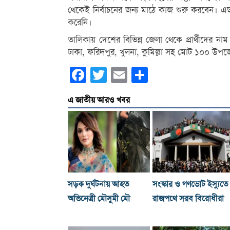
থেকেই নির্বাচনের জন্য মাঠে কাজ শুরু করবেন। এছাড়া
করেনি।
তালিকায় দেশের বিভিন্ন জেলা থেকে প্রার্থীদের 
ঢাকা, ফরিদপুর, খুলনা, কুমিল্লা সহ মোট ১০০ উপজেলায
Facebook
Twitter
Email
Share
এ জাতীয় আরও খবর
সড়ক দুর্ঘটনায় আহত
সংস্কার ও গণভোট ইস্যুতে
অভিনেত্রী মৌসুমী মৌ
রাজপথে সরব বিরোধীরা