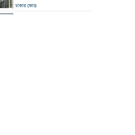
ঢাকার ক্ষোভ
হরমুজে নতুন নৌপথ নিয়ে ইরান-ওমান
সমঝোতার পথে
‘জুলাই স্মৃতি জাদুঘর’ খুলে দেওয়া হলো
দর্শনার্থীদের জন্য
ভুল স্বীকার করে ক্ষমা চাইল ফিফা
স্বর্ণের ভরি বাড়ল প্রায় ১০ হাজার টাকা
মোদির পোস্ট সীমিত করায় ভারতের কাছে
ক্ষমা চাইল মেটা
সচিবালয়মুখী ১১ দলীয় পদযাত্রায় পুলিশের
বাধা
বাংলাদেশকে নিয়ে রোমাঞ্চিত হ্যাজলউড