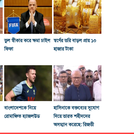
ভুল স্বীকার করে ক্ষমা চাইল
স্বর্ণের ভরি বাড়ল প্রায় ১০
ফিফা
হাজার টাকা
বাংলাদেশকে নিয়ে
হাসিনাকে বক্তব্যের সুযোগ
রোমাঞ্চিত হ্যাজলউড
দিয়ে ভারত শহীদদের
অসম্মান করেছে: রিজভী