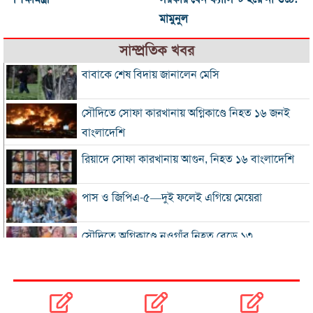
মামুনুল
সাম্প্রতিক খবর
বাবাকে শেষ বিদায় জানালেন মেসি
সৌদিতে সোফা কারখানায় অগ্নিকাণ্ডে নিহত ১৬ জনই
বাংলাদেশি
রিয়াদে সোফা কারখানায় আগুন, নিহত ১৬ বাংলাদেশি
পাস ও জিপিএ-৫—দুই ফলেই এগিয়ে মেয়েরা
সৌদিতে অগ্নিকাণ্ডে নওগাঁর নিহত বেড়ে ১৩
পাসের হারে সবার ওপরে ঢাকা, পিছিয়ে মাদ্রাসা বোর্ড