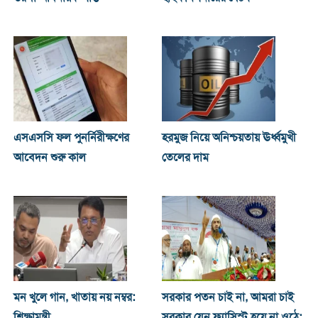
এসএসসি ফল পুনর্নিরীক্ষণের
হরমুজ নিয়ে অনিশ্চয়তায় ঊর্ধ্বমুখী
আবেদন শুরু কাল
তেলের দাম
মন খুলে গান, খাতায় নয় নম্বর:
সরকার পতন চাই না, আমরা চাই
শিক্ষামন্ত্রী
সরকার যেন ফ্যাসিস্ট হয়ে না ওঠে: