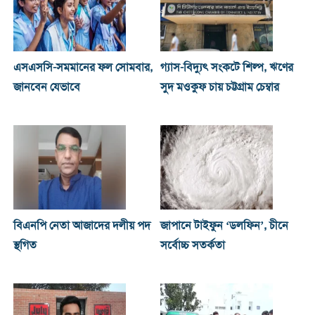
এসএসসি-সমমানের ফল সোমবার,
গ্যাস-বিদ্যুৎ সংকটে শিল্প, ঋণের
জানবেন যেভাবে
সুদ মওকুফ চায় চট্টগ্রাম চেম্বার
বিএনপি নেতা আজাদের দলীয় পদ
জাপানে টাইফুন ‘ডলফিন’, চীনে
স্থগিত
সর্বোচ্চ সতর্কতা