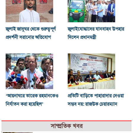
জুলাই জাদুঘর থেকে গুরুত্বপূর্ণ
জুলাইযোদ্ধাদের যানবাহন উপহার
প্রদর্শনী সরানোর অভিযোগ
দিলেন প্রধানমন্ত্রী
‘আয়নাঘরে তারেক রহমানকেও
প্রতিটি বাড়িতে পাহারাদার দেওয়া
নির্যাতন করা হয়েছিল’
সম্ভব নয়: রাজউক চেয়ারম্যান
সাম্প্রতিক খবর