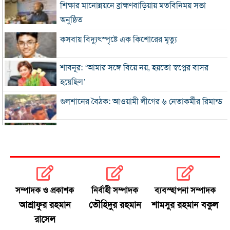
শিক্ষার মানোন্নয়নে ব্রাহ্মণবাড়িয়ায় মতবিনিময় সভা
অনুষ্ঠিত
কসবায় বিদ্যুৎস্পৃষ্টে এক কিশোরের মৃত্যু
শাবনূর: ‘আমার সঙ্গে বিয়ে নয়, হয়তো স্বপ্নের বাসর
হয়েছিল’
গুলশানের বৈঠক: আওয়ামী লীগের ৬ নেতাকর্মীর রিমান্ড
এসএসসি-সমমানের ফল সোমবার, জানবেন যেভাবে
গ্যাস-বিদ্যুৎ সংকটে শিল্প, ঋণের সুদ মওকুফ চায়
চট্টগ্রাম চেম্বার
সম্পাদক ও প্রকাশক
নির্বাহী সম্পাদক
ব্যবস্হাপনা সম্পাদক
বিএনপি নেতা আজাদের দলীয় পদ স্থগিত
আশ্রাফুর রহমান
তৌহিদুর রহমান
শামসুর রহমান বকুল
রাসেল
জাপানে টাইফুন ‘ডলফিন’, চীনে সর্বোচ্চ সতর্কতা