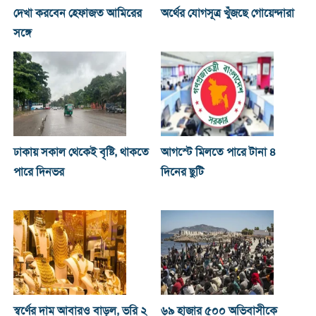
দেখা করবেন হেফাজত আমিরের
অর্থের যোগসূত্র খুঁজছে গোয়েন্দারা
সঙ্গে
ঢাকায় সকাল থেকেই বৃষ্টি, থাকতে
আগস্টে মিলতে পারে টানা ৪
পারে দিনভর
দিনের ছুটি
স্বর্ণের দাম আবারও বাড়ল, ভরি ২
৬৯ হাজার ৫০০ অভিবাসীকে