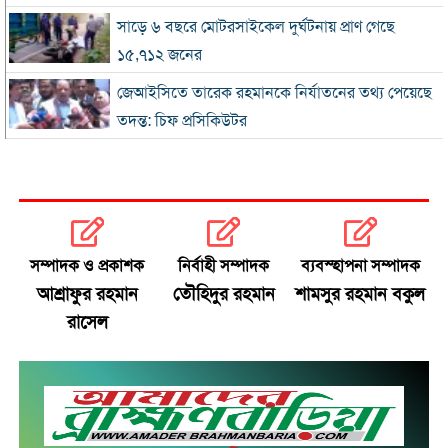
সাড়ে ৬ বছরে মোটরসাইকেল দুর্ঘটনায় প্রাণ গেছে
১৫,৭১২ জনের
জেআইসিতে তারেক রহমানকে নির্যাতনের তথ্য পেয়েছে
তদন্ত: চিফ প্রসিকিউটর
রোববার চট্টগ্রাম সফরে প্রধানমন্ত্রী, দেখা করবেন হেফাজত
আমিরের সঙ্গে
আইইডির নেপথ্যে কারা, বিদেশি অর্থের যোগসূত্র খুঁজছে
গোয়েন্দারা
সম্পাদক ও প্রকাশক
নির্বাহী সম্পাদক
ব্যবস্হাপনা সম্পাদক
ঢাকায় সকাল থেকেই বৃষ্টি, থাকতে পারে দিনভর
আশ্রাফুর রহমান
তৌহিদুর রহমান
শামসুর রহমান বকুল
রাসেল
আগস্টে মিলতে পারে টানা ৪ দিনের ছুটি
স্বর্ণের দাম আবারও বাড়ল, ভরি ২ লাখ ৩৪ হাজার