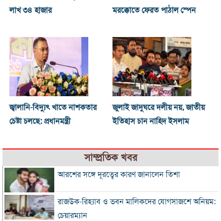
লাখ ৩৪ হাজার
মরক্কোতে ফেরত পাঠাল স্পেন
জ্বালানি-বিদ্যুৎ খাতে নাশকতার
জুলাই জাদুঘরে দলীয় নয়, জাতীয়
চেষ্টা চলছে: প্রধানমন্ত্রী
ইতিহাস চান নাহিদ ইসলাম
সাম্প্রতিক খবর
আরশের সঙ্গে দূরত্বের কারণ জানালেন তিশা
রাজউক-রিহ্যাব ও ভবন মালিকদের যোগসাজশে অনিয়ম:
চেয়ারম্যান