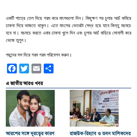
একটি পাত্রে তেল দিয়ে গরম করে মাংসগুলো দিন। কিছুক্ষণ পর চুলার আচঁ কমিয়ে
ঢাকনা দিয়ে ভাজতে থাকুন। এতে মাংসের ভেতরটা সেদ্ধ হয়ে যাবে কিন্তু মচমচে
হবে না। মচমচে করতে এবার ঢাকনা খুলে দিন এবং চুলার আচঁ বাড়িয়ে সোনালী করে
ভেজে তুলুন।
পছন্দের সস দিয়ে গরম গরম পরিবেশন করুন।
Facebook
Twitter
Email
Share
এ জাতীয় আরও খবর
আরশের সঙ্গে দূরত্বের কারণ
রাজউক-রিহ্যাব ও ভবন মালিকদের