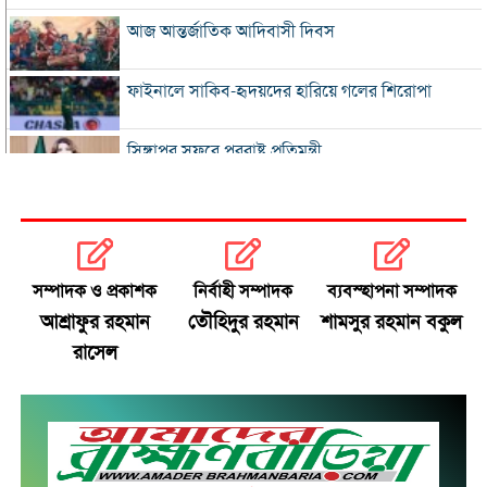
আজ আন্তর্জাতিক আদিবাসী দিবস
ফাইনালে সাকিব-হৃদয়দের হারিয়ে গলের শিরোপা
সিঙ্গাপুর সফরে পররাষ্ট্র প্রতিমন্ত্রী
ইনফান্তিনোকে সরাতে ষড়যন্ত্রের অভিযোগ ফিফার
এসএসসি ও সমমানের ফল সোমবার
সম্পাদক ও প্রকাশক
নির্বাহী সম্পাদক
ব্যবস্হাপনা সম্পাদক
আশ্রাফুর রহমান
তৌহিদুর রহমান
শামসুর রহমান বকুল
সৌদি-পাকিস্তান-তুরস্কের প্রতিরক্ষা চুক্তি
রাসেল
রাষ্ট্রপতি নির্বাচনে বিএনপির দুই মনোনয়নপত্র সংগ্রহ
বাবাকে শেষ বিদায় জানাতে রোসারিওতে মেসি