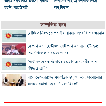
ভারত সফর নিয়ে এখনো সিদ্ধান্ত
নেপালের পাহাড়ে ‘শিকার’ নিয়ে
হয়নি: পররাষ্ট্রমন্ত্রী
অপু বিশ্বাস
সাম্প্রতিক খবর
সৌদিতে নিহত ১৬ প্রবাসীর পরিবার পাবে বিশেষ অনুদান
যে পথে আপা হেঁটেছিল, সেই পথে আপনারা হাঁটছেন;
বিএনপিকে জামায়াতের আমির
‘নথি’ বলছে গভর্নিং বডির হাতে নিয়োগ, মন্ত্রীর দাবি
‘সিদ্ধান্ত হয়নি’
বাংলাদেশ-ভারতের গণতান্ত্রিক ইস্যু থাকবে, আলোচনার
মাধ্যমে সমাধান হবে : দীনেশ ত্রিবেদী
প্রধানমন্ত্রীর চট্টগ্রাম সফর শেষ হতেই হকারদের দখলে
ফুটপাত