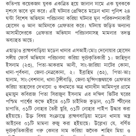
কতিপয় কয়েকজন যুবক একত্রিত হয়ে জালাল নামে এক যুবককে
নৃশংস ভাবে খুন করে। এই ঘটনার প্রেক্ষিতে মডেল থানা পুলিশ ২৪
ঘন্টা বিশেষ অভিযান পরিচালনা করিয়া ঘটনার মূল পরিকল্পনাকারী
হোসেন ও আল আমিনকে গ্রেফতার করে। ঘটনায় জড়িত অন্যান্য
আসামীদেরকে গ্রেফতার অভিযান পরিচালনাসহ মামলার তদন্ত
অব্যাহত আছে।
এছাড়াও ব্রাহ্মণবাড়িয়া মডেল থানার এসআই/মোঃ দেলোয়ার হোসেন
সঙ্গীয় ফোর্স অভিযান পরিচালনা করিয়া দু®কৃতিকারী ১। জাহিদুল
ইসলাম (২৩), পিতা-আকরাম আলী, সাং-জারিয়া নাটের কোনা,
থানা-পূর্বধলা, জেলা-নেত্রকোনা, ২। ইব্রাহিম (৩২), পিতা-আঃ
ছালাম, সাং-বেশনাল, থানা-টুঙ্গীবাড়ি, জেলা-মুন্সিগঞ্জদ্বয়কে গ্রেফতার
করিয়া তাহাদের দেখানো ও কথামতে অত্র থানাধীন আমিনপুর গ্রামে
হুমায়ুন কবিরাজ পিতা সিরাজুল ইসলাম এর দক্ষিণ ভিটির ঘরের
পশ্চিম পার্শ্বের কক্ষে হইতে ০১টি চাইনিজ কুড়াল, ০১টি স্টীলের
চাপাতি, ০১টি লোহার তৈরী ছুরি, ০১টি লোহার পাইপ উদ্ধার করা
হইয়াছে। উক্ত বিষয় সংক্রান্তে ব্রাহ্মণবাড়িয়া মডেল থানায় অস্ত্র
আইনের ০১টি মামলা রুজু করা হইয়াছে। উল্লেখ্য যে, বর্ণিত
দু®কৃতিকারীরা গরু কেনার নাম করিয়া জনৈক শাহিন মিয়া ও