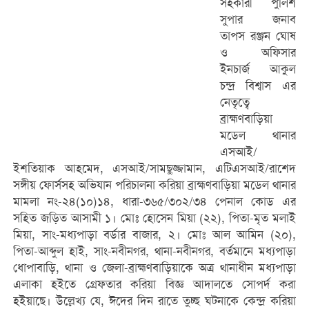
সহকারী পুলিশ
সুপার জনাব
তাপস রঞ্জন ঘোষ
ও অফিসার
ইনচার্জ আকুল
চন্দ্র বিশ্বাস এর
নেতৃত্বে
ব্রাহ্মণবাড়িয়া
মডেল থানার
এসআই/
ইশতিয়াক আহমেদ, এসআই/সামছুজ্জামান, এটিএসআই/রাশেদ
সঙ্গীয় ফোর্সসহ অভিযান পরিচালনা করিয়া ব্রাহ্মণবাড়িয়া মডেল থানার
মামলা নং-২৪(১০)১৪, ধারা-৩৬৫/৩০২/৩৪ পেনাল কোড এর
সহিত জড়িত আসামী ১। মোঃ হোসেন মিয়া (২২), পিতা-মৃত মলাই
মিয়া, সাং-মধ্যপাড়া বর্ডার বাজার, ২। মোঃ আল আমিন (২০),
পিতা-আব্দুল হাই, সাং-নবীনগর, থানা-নবীনগর, বর্তমানে মধ্যপাড়া
ধোপাবাড়ি, থানা ও জেলা-ব্রাহ্মণবাড়িয়াকে অত্র থানাধীন মধ্যপাড়া
এলাকা হইতে গ্রেফতার করিয়া বিজ্ঞ আদালতে সোপর্দ করা
হইয়াছে। উল্লেখ্য যে, ঈদের দিন রাতে তুচ্ছ ঘটনাকে কেন্দ্র করিয়া