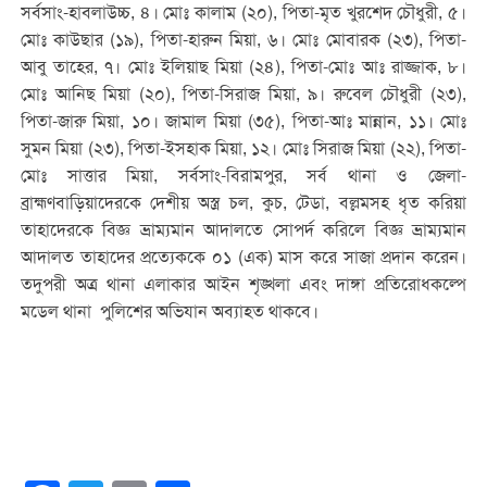
সর্বসাং-হাবলাউচ্চ, ৪। মোঃ কালাম (২০), পিতা-মৃত খুরশেদ চৌধুরী, ৫।
মোঃ কাউছার (১৯), পিতা-হারুন মিয়া, ৬। মোঃ মোবারক (২৩), পিতা-
আবু তাহের, ৭। মোঃ ইলিয়াছ মিয়া (২৪), পিতা-মোঃ আঃ রাজ্জাক, ৮।
মোঃ আনিছ মিয়া (২০), পিতা-সিরাজ মিয়া, ৯। রুবেল চৌধুরী (২৩),
পিতা-জারু মিয়া, ১০। জামাল মিয়া (৩৫), পিতা-আঃ মান্নান, ১১। মোঃ
সুমন মিয়া (২৩), পিতা-ইসহাক মিয়া, ১২। মোঃ সিরাজ মিয়া (২২), পিতা-
মোঃ সাত্তার মিয়া, সর্বসাং-বিরামপুর, সর্ব থানা ও জেলা-
ব্রাহ্মণবাড়িয়াদেরকে দেশীয় অস্ত্র চল, কুচ, টেডা, বল্লমসহ ধৃত করিয়া
তাহাদেরকে বিজ্ঞ ভ্রাম্যমান আদালতে সোপর্দ করিলে বিজ্ঞ ভ্রাম্যমান
আদালত তাহাদের প্রত্যেককে ০১ (এক) মাস করে সাজা প্রদান করেন।
তদুপরী অত্র থানা এলাকার আইন শৃঙ্খলা এবং দাঙ্গা প্রতিরোধকল্পে
মডেল থানা পুলিশের অভিযান অব্যাহত থাকবে।