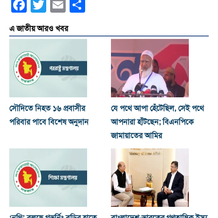
Facebook
Twitter
Email
Share
এ জাতীয় আরও খবর
সৌদিতে নিহত ১৬ প্রবাসীর
যে পথে আপা হেঁটেছিল, সেই পথে
পরিবার পাবে বিশেষ অনুদান
আপনারা হাঁটছেন; বিএনপিকে
জামায়াতের আমির