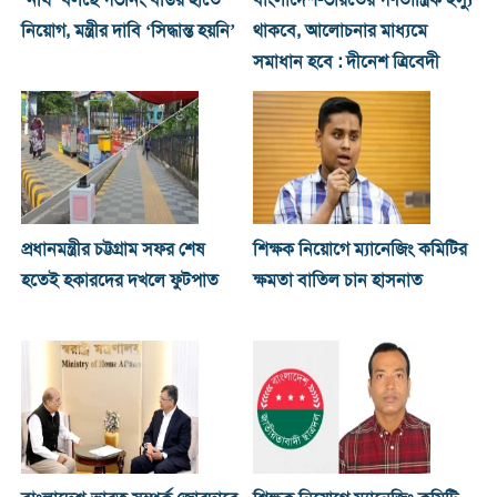
‘নথি’ বলছে গভর্নিং বডির হাতে
বাংলাদেশ-ভারতের গণতান্ত্রিক ইস্যু
নিয়োগ, মন্ত্রীর দাবি ‘সিদ্ধান্ত হয়নি’
থাকবে, আলোচনার মাধ্যমে
সমাধান হবে : দীনেশ ত্রিবেদী
প্রধানমন্ত্রীর চট্টগ্রাম সফর শেষ
শিক্ষক নিয়োগে ম্যানেজিং কমিটির
হতেই হকারদের দখলে ফুটপাত
ক্ষমতা বাতিল চান হাসনাত