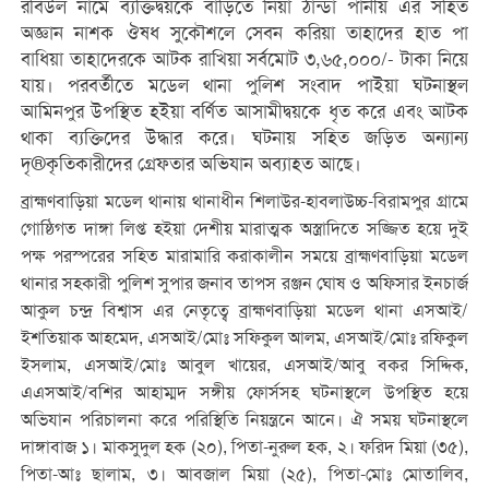
রবিউল নামে ব্যক্তিদ্বয়কে বাড়িতে নিয়া ঠান্ডা পানীয় এর সহিত
অজ্ঞান নাশক ঔষধ সুকৌশলে সেবন করিয়া তাহাদের হাত পা
বাধিয়া তাহাদেরকে আটক রাখিয়া সর্বমোট ৩,৬৫,০০০/- টাকা নিয়ে
যায়। পরবর্তীতে মডেল থানা পুলিশ সংবাদ পাইয়া ঘটনাস্থল
আমিনপুর উপস্থিত হইয়া বর্ণিত আসামীদ্বয়কে ধৃত করে এবং আটক
থাকা ব্যক্তিদের উদ্ধার করে। ঘটনায় সহিত জড়িত অন্যান্য
দৃ®কৃতিকারীদের গ্রেফতার অভিযান অব্যাহত আছে।
ব্রাহ্মণবাড়িয়া মডেল থানায় থানাধীন শিলাউর-হাবলাউচ্চ-বিরামপুর গ্রামে
গোষ্ঠিগত দাঙ্গা লিপ্ত হইয়া দেশীয় মারাত্মক অস্ত্রাদিতে সজ্জিত হয়ে দুই
পক্ষ পরস্পরের সহিত মারামারি করাকালীন সময়ে ব্রাহ্মণবাড়িয়া মডেল
থানার সহকারী পুলিশ সুপার জনাব তাপস রঞ্জন ঘোষ ও অফিসার ইনচার্জ
আকুল চন্দ্র বিশ্বাস এর নেতৃত্বে ব্রাহ্মণবাড়িয়া মডেল থানা এসআই/
ইশতিয়াক আহমেদ, এসআই/মোঃ সফিকুল আলম, এসআই/মোঃ রফিকুল
ইসলাম, এসআই/মোঃ আবুল খায়ের, এসআই/আবু বকর সিদ্দিক,
এএসআই/বশির আহাম্মদ সঙ্গীয় ফোর্সসহ ঘটনাস্থলে উপস্থিত হয়ে
অভিযান পরিচালনা করে পরিস্থিতি নিয়ন্ত্রনে আনে। ঐ সময় ঘটনাস্থলে
দাঙ্গাবাজ ১। মাকসুদুল হক (২০), পিতা-নুরুল হক, ২। ফরিদ মিয়া (৩৫),
পিতা-আঃ ছালাম, ৩। আবজাল মিয়া (২৫), পিতা-মোঃ মোতালিব,