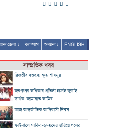
যান্য জেলা ↓
ক্যাম্পাস
অন্যান্য ↓
ENGLISH
সাম্প্রতিক খবর
রিজভীর বক্তব্যে ক্ষুব্ধ শাবনূর
জনগণের অধিকার প্রতিষ্ঠা হলেই জুলাই
সার্থক: জামায়াত আমির
আজ আন্তর্জাতিক আদিবাসী দিবস
ফাইনালে সাকিব-হৃদয়দের হারিয়ে গলের