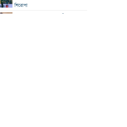
শিরোপা
সিঙ্গাপুর সফরে পররাষ্ট্র প্রতিমন্ত্রী
ইনফান্তিনোকে সরাতে ষড়যন্ত্রের অভিযোগ
ফিফার
এসএসসি ও সমমানের ফল সোমবার
সৌদি-পাকিস্তান-তুরস্কের প্রতিরক্ষা চুক্তি
রাষ্ট্রপতি নির্বাচনে বিএনপির দুই
মনোনয়নপত্র সংগ্রহ
বাবাকে শেষ বিদায় জানাতে রোসারিওতে
মেসি
ইরানকে ‘না যুদ্ধ, না শান্তি’ অবস্থা থেকে বের