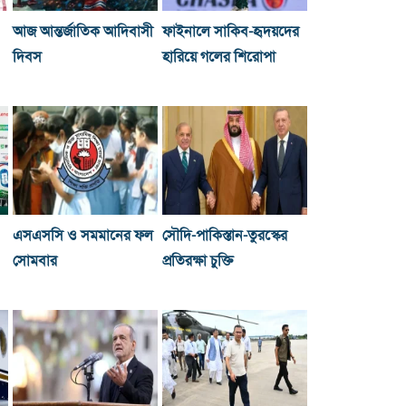
আজ আন্তর্জাতিক আদিবাসী
ফাইনালে সাকিব-হৃদয়দের
দিবস
হারিয়ে গলের শিরোপা
এসএসসি ও সমমানের ফল
সৌদি-পাকিস্তান-তুরস্কের
সোমবার
প্রতিরক্ষা চুক্তি