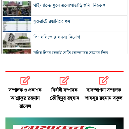
থাইল্যান্ডে স্কুলে এলোপাতাড়ি গুলি, নিহত ৭
যুক্তরাষ্ট্রে রপ্তানিতে ধস
পিএসসিতে ৪ সদস্য নিয়োগ
ছুটির দিনে জুলাই স্মৃতি জাদুঘরের সামনে ভিড়
২০০ টাকার নিচে নেই মাছ ও মুরগি, ডিমের ডজন ১৫০
নতুন বিদেশি কোচের খোঁজে বিসিবি
সম্পাদক ও প্রকাশক
নির্বাহী সম্পাদক
ব্যবস্হাপনা সম্পাদক
আশ্রাফুর রহমান
তৌহিদুর রহমান
শামসুর রহমান বকুল
শীর্ষ মাদক কারবারিদের তালিকা প্রস্তুত করা হচ্ছে:
রাসেল
স্বরাষ্ট্রমন্ত্রী
বগুড়ায় বাসচাপায় নিহত ৬