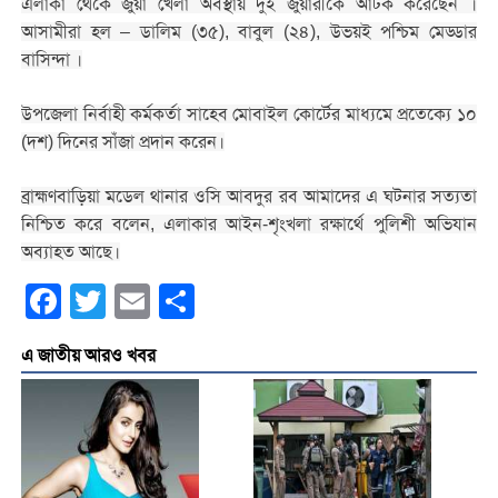
এলাকা থেকে জুয়া খেলা অবস্থায় দুই জুয়ারীকে আটক করেছেন ।
আসামীরা হল – ডালিম (৩৫), বাবুল (২৪), উভয়ই পশ্চিম মেড্ডার
বাসিন্দা ।
উপজেলা নির্বাহী কর্মকর্তা সাহেব মোবাইল কোর্টের মাধ্যমে প্রতেক্যে ১০
(দশ) দিনের সাঁজা প্রদান করেন।
ব্রাহ্মণবাড়িয়া মডেল থানার ওসি আবদুর রব আমাদের এ ঘটনার সত্যতা
নিশ্চিত করে বলেন, এলাকার আইন-শৃংখলা রক্ষার্থে পুলিশী অভিযান
অব্যাহত আছে।
Facebook
Twitter
Email
Share
এ জাতীয় আরও খবর