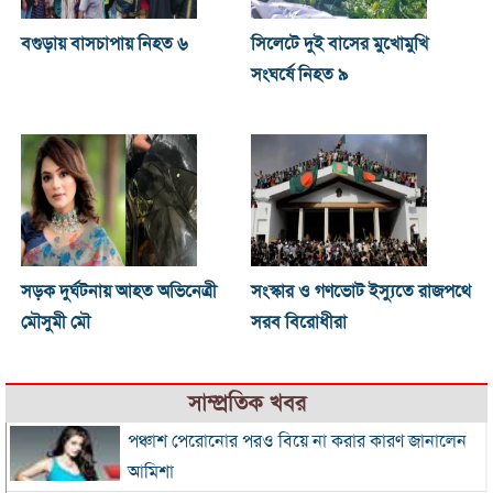
বগুড়ায় বাসচাপায় নিহত ৬
সিলেটে দুই বাসের মুখোমুখি
সংঘর্ষে নিহত ৯
সড়ক দুর্ঘটনায় আহত অভিনেত্রী
সংস্কার ও গণভোট ইস্যুতে রাজপথে
মৌসুমী মৌ
সরব বিরোধীরা
সাম্প্রতিক খবর
পঞ্চাশ পেরোনোর পরও বিয়ে না করার কারণ জানালেন
আমিশা